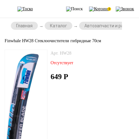
0
Главная
Каталог
Автозапчасти и расходни
Finwhale HW28 Стеклоочистители гибридные 70см
Арт. HW28
Отсутствует
649
Р