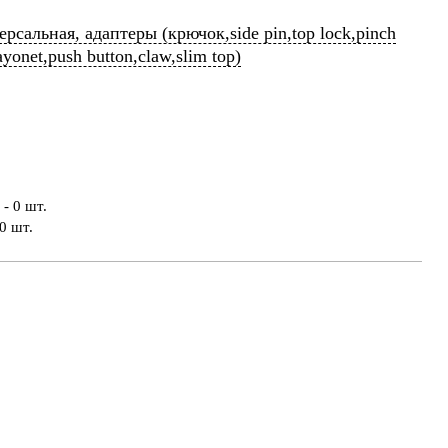
рсальная, адаптеры (крючок,side pin,top lock,pinch
ayonet,push button,claw,slim top)
- 0 шт.
0 шт.