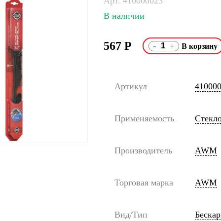
Арт. 410000023
В наличии
567
Р
-
+
Артикул
41000
Применяемость
Стекл
Производитель
AWM
Торговая марка
AWM
Вид/Тип
Беска