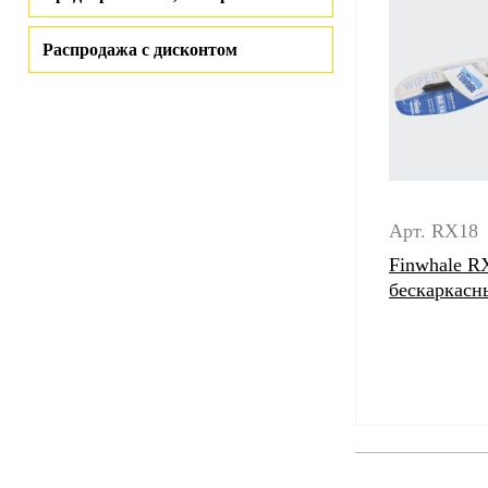
Распродажа с дисконтом
Арт. RX18
Finwhale R
бескаркасн