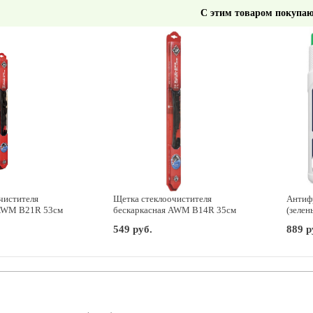
С этим товаром покупаю
чистителя
Щетка стеклоочистителя
Антифр
 AWM B21R 53см
бескаркасная AWM B14R 35см
(зелен
549 руб.
889 р