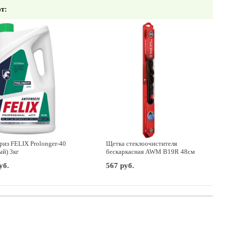
т:
из FELIX Prolonger-40
Щетка стеклоочистителя
ый) 3кг
бескаркасная AWM B19R 48см
уб.
567 руб.