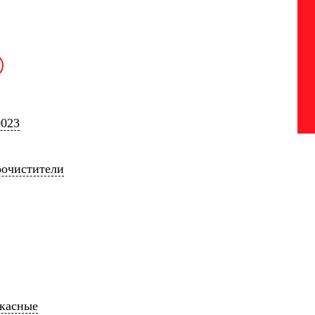
0023
оочистители
ркасные