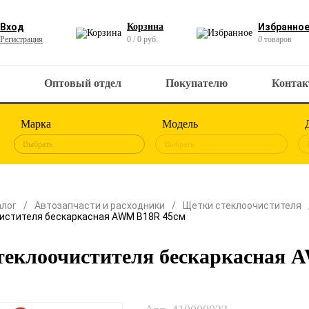
Вход
Корзина
Избранно
Регистрация
0 / 0 руб.
0
товаров
Оптовый отдел
Покупателю
Конта
Марка
Модель
Выбрать
Выбрать
алог
Автозапчасти и расходники
Щетки стеклоочистителя
истителя бескаркасная AWM B18R 45см
теклоочистителя бескаркасная 