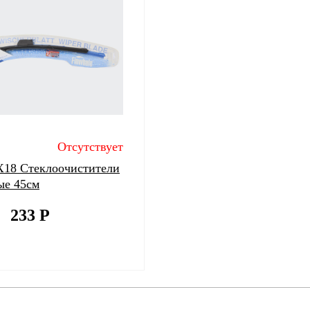
Отсутствует
X18 Стеклоочистители
ые 45см
233
Р