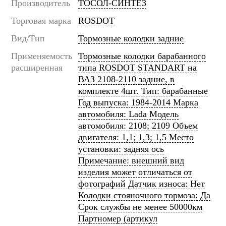
Производитель
ТОСОЛ-СИНТЕЗ
Торговая марка
ROSDOT
Вид/Тип
Тормозные колодки задние
Применяемость
Тормозные колодки барабанного
расширенная
типа ROSDOT STANDART на
ВАЗ 2108-2110 задние, в
комплекте 4шт. Тип: барабанные
Год выпуска: 1984-2014 Марка
автомобиля: Lada Модель
автомобиля: 2108; 2109 Объем
двигателя: 1,1; 1,3; 1,5 Место
установки: задняя ось
Примечание: внешний вид
изделия может отличаться от
фотографий Датчик износа: Нет
Колодки стояночного тормоза: Да
Срок службы не менее 50000км
Партномер (артикул