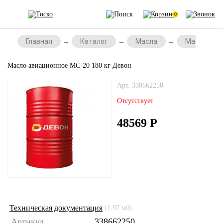
0
Главная
Каталог
Масла
Масла для
Масло авиационное МС-20 180 кг Девон
Арт. 338662250
Отсутствует
48569
Р
Техническая документация
(1.97 мб)
Артикул
338662250