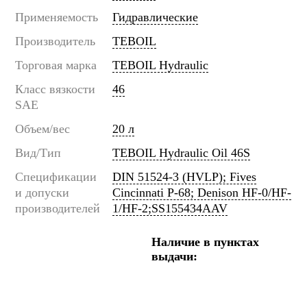
Применяемость
Гидравлические
Производитель
TEBOIL
Торговая марка
TEBOIL Hydraulic
Класс вязкости
46
SAE
Объем/вес
20 л
Вид/Тип
TEBOIL Hydraulic Oil 46S
Спецификации
DIN 51524-3 (HVLP); Fives
и допуски
Cincinnati P-68; Denison HF-0/HF-
производителей
1/HF-2;SS155434AAV
Наличие в пунктах
выдачи: