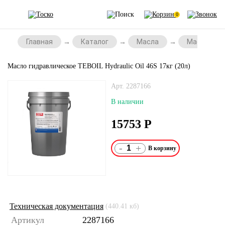
0
Главная
Каталог
Масла
Масла для
Масло гидравлическое TEBOIL Hydraulic Oil 46S 17кг (20л)
Арт. 2287166
В наличии
15753
Р
-
+
Техническая документация
(440.41 кб)
Артикул
2287166