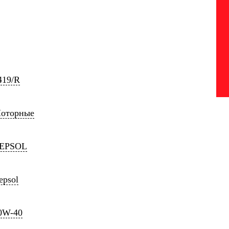
419/R
оторные
EPSOL
epsol
0W-40