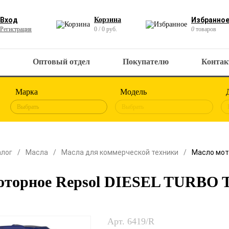
Вход
Корзина
Избранно
Регистрация
0 / 0 руб.
0
товаров
Оптовый отдел
Покупателю
Конта
Марка
Модель
Выбрать
Выбрать
алог
Масла
Масла для коммерческой техники
Масло мот
оторное Repsol DIESEL TURBO 
Арт. 6419/R