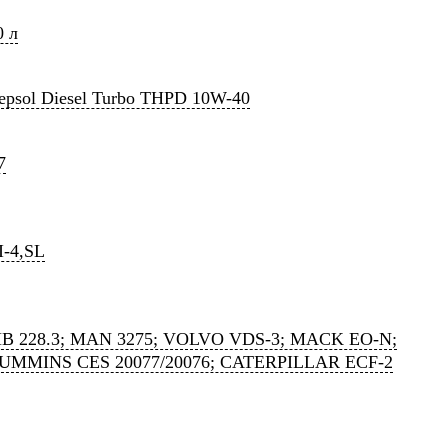
0 л
epsol Diesel Turbo THPD 10W-40
7
I-4,SL
B 228.3; MAN 3275; VOLVO VDS-3; MACK EO-N;
UMMINS CES 20077/20076; CATERPILLAR ECF-2