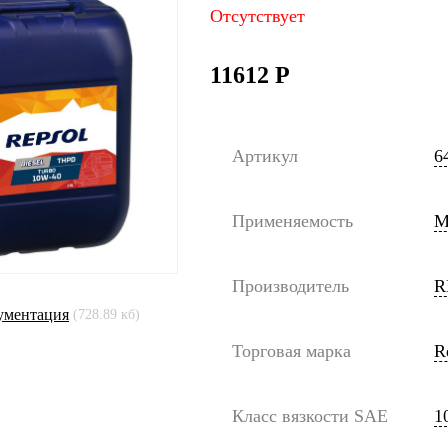
Отсутствует
11612
Р
Артикул
6
Применяемость
М
Производитель
R
ументация
(728.89 кб)
Торговая марка
R
Класс вязкости SAE
1