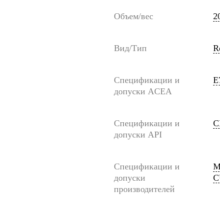
Объем/вес
2
Вид/Тип
R
Спецификации и
E
допуски ACEA
Спецификации и
C
допуски API
Спецификации и
M
допуски
C
производителей