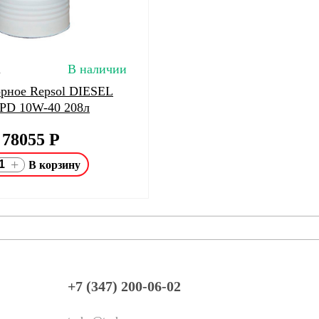
R
В наличии
рное Repsol DIESEL
D 10W-40 208л
78055
Р
+
+7 (347) 200-06-02