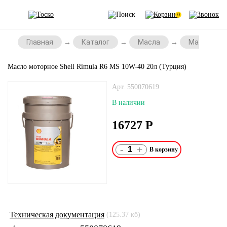
0
Главная
Каталог
Масла
Масла для
Масло моторное Shell Rimula R6 MS 10W-40 20л (Турция)
Арт. 550070619
В наличии
16727
Р
-
+
Техническая документация
(125.37 кб)