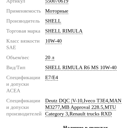
Артикул
550070619
Применяемость
Моторные
Производитель
SHELL
Торговая марка
SHELL RIMULA
Класс вязкости
10W-40
SAE
Объем/вес
20 л
Вид/Тип
SHELL RIMULA R6 MS 10W-40
Спецификации
E7/E4
и допуски
ACEA
Спецификации
Deutz DQC |V-10,Iveco T3E4,MAN
и допуски
M3277,MB Approval 228.5,MTU
производителей
Category 3,Renault trucks RXD
Наличие в пунктах