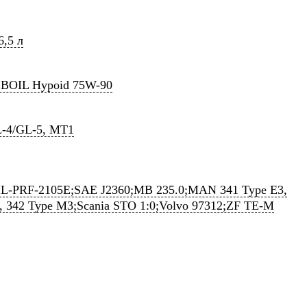
6,5 л
BOIL Hypoid 75W-90
-4/GL-5, MT1
L-PRF-2105E;SAE J2360;MB 235.0;MAN 341 Type E3,
, 342 Type M3;Scania STO 1:0;Volvo 97312;ZF TE-M