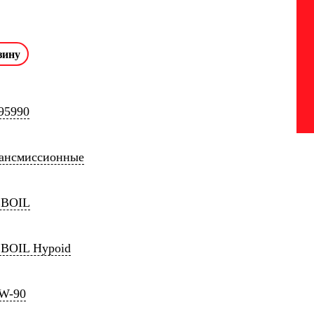
95990
ансмиссионные
EBOIL
BOIL Hypoid
W-90