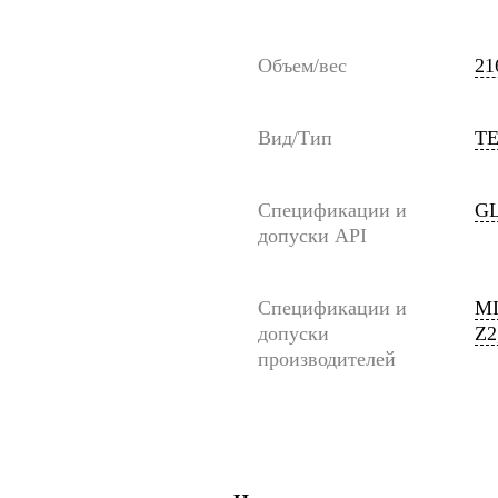
Объем/вес
21
Вид/Тип
TE
Спецификации и
GL
допуски API
Спецификации и
MI
допуски
Z2
производителей