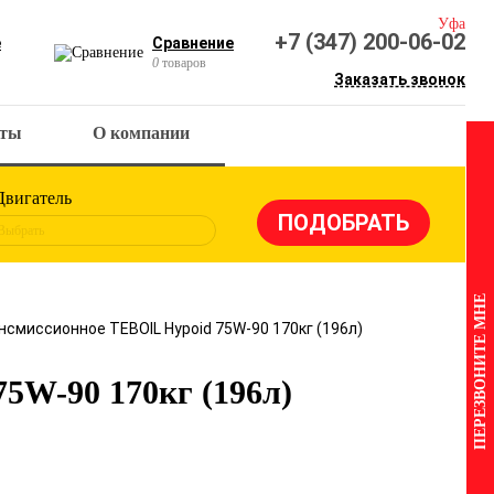
Уфа
+7 (347) 200-06-02
е
Сравнение
0
товаров
Заказать звонок
кты
О компании
Двигатель
Выбрать
ПЕРЕЗВОНИТЕ МНЕ
нсмиссионное TEBOIL Hypoid 75W-90 170кг (196л)
5W-90 170кг (196л)