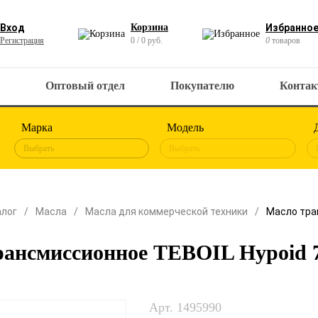
Вход
Корзина
Избранно
Регистрация
0 / 0 руб.
0
товаров
Оптовый отдел
Покупателю
Конта
Марка
Модель
Выбрать
Выбрать
алог
Масла
Масла для коммерческой техники
Масло тра
ансмиссионное TEBOIL Hypoid 7
Арт. 1495990