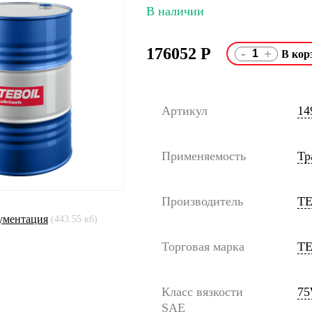
В наличии
176052
Р
-
+
Артикул
14
Применяемость
Тр
Производитель
T
ументация
(443.55 кб)
Торговая марка
TE
Класс вязкости
75
SAE