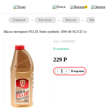
0
Главная
Каталог
Масла
Масла для 
Масло моторное FELIX Semi-synthetic 10W-40 SG/CD 1л
Арт. 430800001
В наличии
229
Р
-
+