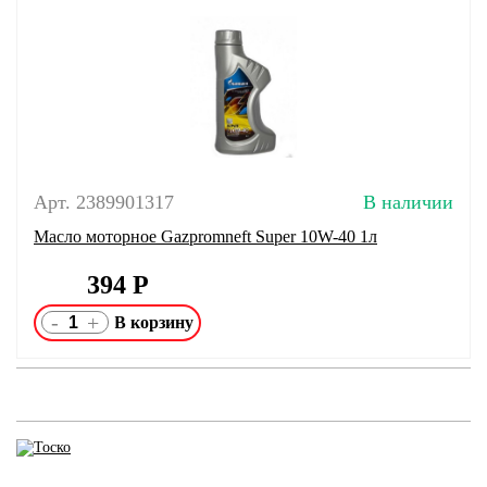
Арт. 2389901317
В наличии
Масло моторное Gazpromneft Super 10W-40 1л
394
Р
-
+