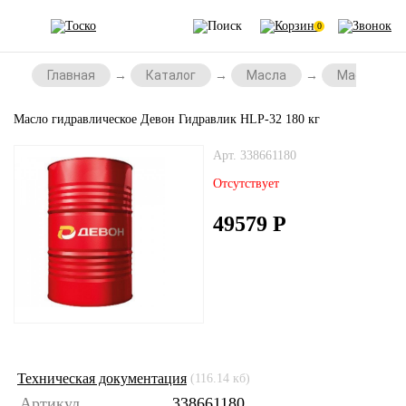
0
Главная
Каталог
Масла
Масла для
Масло гидравлическое Девон Гидравлик HLP-32 180 кг
Арт. 338661180
Отсутствует
49579
Р
Техническая документация
(116.14 кб)
Артикул
338661180