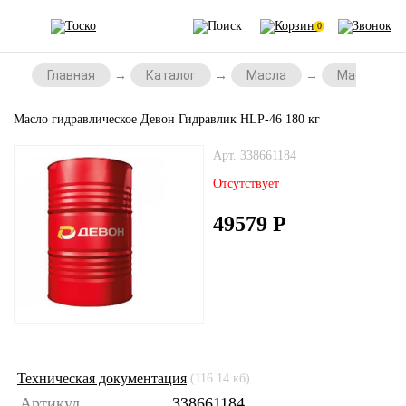
0
Главная
Каталог
Масла
Масла для
Масло гидравлическое Девон Гидравлик HLP-46 180 кг
Арт. 338661184
Отсутствует
49579
Р
Техническая документация
(116.14 кб)
Артикул
338661184