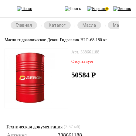
0
Главная
Каталог
Масла
Масла для
Масло гидравлическое Девон Гидравлик HLP-68 180 кг
Арт. 338661188
Отсутствует
50584
Р
Техническая документация
(3.57 мб)
Артикул
338661188