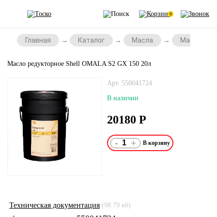
0
Главная
Каталог
Масла
Масла для
Масло редукторное Shell OMALA S2 GX 150 20л
Арт. 550041724
В наличии
20180
Р
-
+
Техническая документация
(98.79 кб)