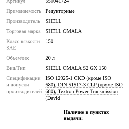
Артикул
550041724
Применяемость
Редукторные
Производитель
SHELL
Торговая марка
SHELL OMALA
Класс вязкости
150
SAE
Объем/вес
20 л
Вид/Тип
SHELL OMALA S2 GX 150
Спецификации
ISO 12925-1 CKD (кроме ISO
и допуски
680), DIN 51517-3 CLP (кроме ISO
производителей
680), Textron Power Transmission
(David
Наличие в пунктах
выдачи: