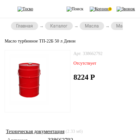
0
Главная
Каталог
Масла
Масла для
Масло турбинное ТП-22Б 50 л Девон
Арт. 338662792
Отсутствует
8224
Р
Техническая документация
(2.33 мб)
Артикул
338662792