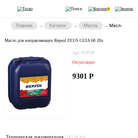
0
Главная
Каталог
Масла
Масло для на
Масло для направляющих Repsol ZEUS GUIA 68 20л
Арт. 6197/R
Отсутствует
9301
Р
Техническая документация
(143.64 кб)