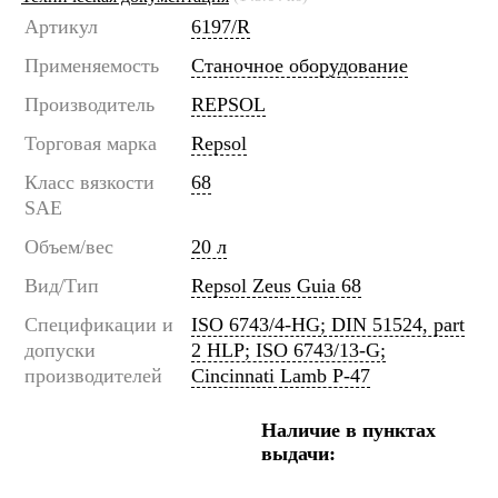
Артикул
6197/R
Применяемость
Станочное оборудование
Производитель
REPSOL
Торговая марка
Repsol
Класс вязкости
68
SAE
Объем/вес
20 л
Вид/Тип
Repsol Zeus Guia 68
Спецификации и
ISO 6743/4-HG; DIN 51524, part
допуски
2 HLP; ISO 6743/13-G;
производителей
Cincinnati Lamb P-47
Наличие в пунктах
выдачи: