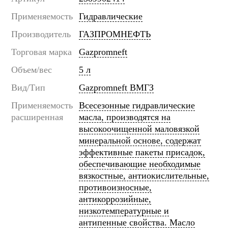
Применяемость
Гидравлические
Производитель
ГАЗПРОМНЕФТЬ
Торговая марка
Gazpromneft
Объем/вес
5 л
Вид/Тип
Gazpromneft ВМГЗ
Применяемость
Всесезонные гидравлические
расширенная
масла, производятся на
высокоочищенной маловязкой
минеральной основе, содержат
эффективные пакеты присадок,
обеспечивающие необходимые
вязкостные, антиокислительные,
противоизносные,
антикоррозийные,
низкотемпературные и
антипенные свойства. Масло