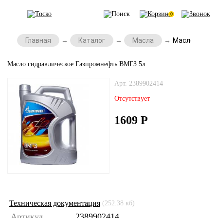
0
Главная
Каталог
Масла
Масло гидрав
Масло гидравлическое Газпромнефть ВМГЗ 5л
Арт. 2389902414
Отсутствует
1609
Р
Техническая документация
(252.38 кб)
Артикул
2389902414