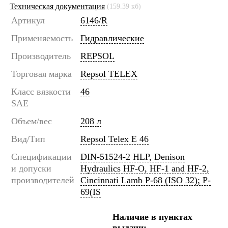
Техническая документация
(159.39 кб)
Артикул
6146/R
Применяемость
Гидравлические
Производитель
REPSOL
Торговая марка
Repsol TELEX
Класс вязкости
46
SAE
Объем/вес
208 л
Вид/Тип
Repsol Telex E 46
Спецификации
DIN-51524-2 HLP, Denison
и допуски
Hydraulics HF-O, HF-1 and HF-2,
производителей
Cincinnati Lamb P-68 (ISO 32); P-
69(IS
Наличие в пунктах
выдачи: