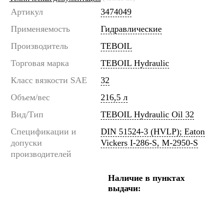
Артикул
3474049
Применяемость
Гидравлические
Производитель
TEBOIL
Торговая марка
TEBOIL Hydraulic
Класс вязкости SAE
32
Объем/вес
216,5 л
Вид/Тип
TEBOIL Hydraulic Oil 32
Спецификации и
DIN 51524-3 (HVLP); Eaton
допуски
Vickers I-286-S, M-2950-S
производителей
Наличие в пунктах
выдачи: