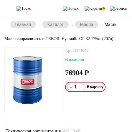
0
Главная
Каталог
Масла
Масло гидравл
Масло гидравлическое TEBOIL Hydraulic Oil 32 175кг (207л)
Арт. 3474049
В наличии
76904
Р
-
+
Техническая документация
(438.19 кб)