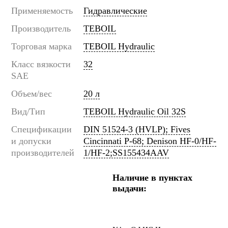
Применяемость
Гидравлические
Производитель
TEBOIL
Торговая марка
TEBOIL Hydraulic
Класс вязкости
32
SAE
Объем/вес
20 л
Вид/Тип
TEBOIL Hydraulic Oil 32S
Спецификации
DIN 51524-3 (HVLP); Fives
и допуски
Cincinnati P-68; Denison HF-0/HF-
производителей
1/HF-2;SS155434AAV
Наличие в пунктах
выдачи: