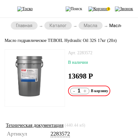
0
Главная
Каталог
Масла
Масло гидравл
Масло гидравлическое TEBOIL Hydraulic Oil 32S 17кг (20л)
Арт. 2283572
В наличии
13698
Р
-
+
Техническая документация
(440.44 кб)
Артикул
2283572