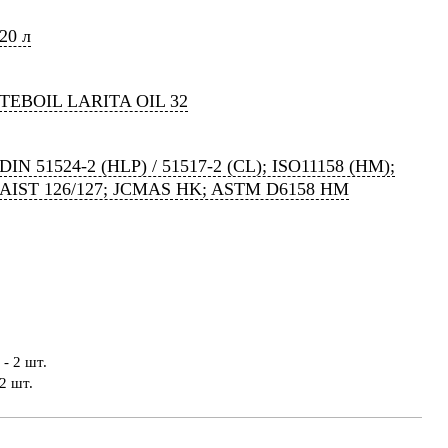
20 л
TEBOIL LARITA OIL 32
DIN 51524-2 (HLP) / 51517-2 (CL); ISO11158 (HM);
AIST 126/127; JCMAS HK; ASTM D6158 HM
- 2 шт.
2 шт.