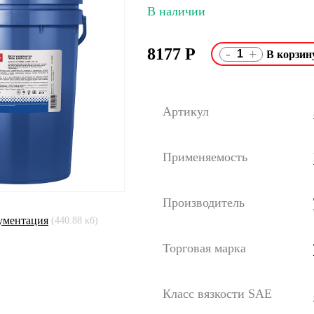
В наличии
8177
Р
-
+
Артикул
Применяемость
Производитель
ументация
(440.88 кб)
Торговая марка
Класс вязкости SAE