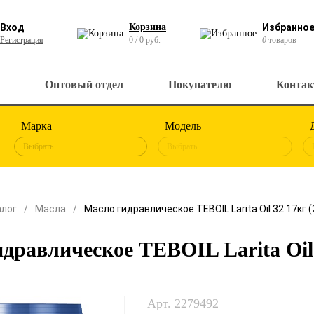
Вход
Корзина
Избранно
Регистрация
0 / 0 руб.
0
товаров
Оптовый отдел
Покупателю
Конта
Марка
Модель
Выбрать
Выбрать
алог
Масла
Масло гидравлическое TEBOIL Larita Oil 32 17кг (
дравлическое TEBOIL Larita Oil 
Арт. 2279492