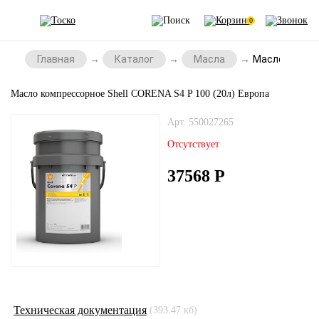
0
Главная
Каталог
Масла
Масло компре
Масло компрессорное Shell CORENA S4 P 100 (20л) Европа
Арт. 550027265
Отсутствует
37568
Р
Техническая документация
(393.47 кб)