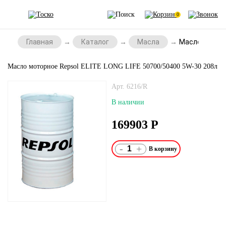
0
Главная
Каталог
Масла
Масло моторн
Масло моторное Repsol ELITE LONG LIFE 50700/50400 5W-30 208л
Арт. 6216/R
В наличии
169903
Р
-
+