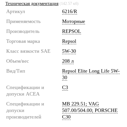
Техническая документация
(142.57 кб)
Артикул
6216/R
Применяемость
Моторные
Производитель
REPSOL
Торговая марка
Repsol
Класс вязкости SAE
5W-30
Объем/вес
208 л
Вид/Тип
Repsol Elite Long Life 5W-
30
Спецификации и
C3
допуски ACEA
Спецификации и
MB 229.51; VAG
допуски
507.00/504.00; PORSCHE
производителей
C30