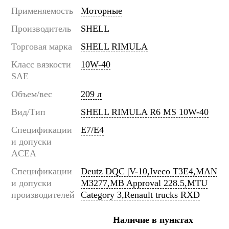
Применяемость
Моторные
Производитель
SHELL
Торговая марка
SHELL RIMULA
Класс вязкости
10W-40
SAE
Объем/вес
209 л
Вид/Тип
SHELL RIMULA R6 MS 10W-40
Спецификации
E7/E4
и допуски
ACEA
Спецификации
Deutz DQC |V-10,Iveco T3E4,MAN
и допуски
M3277,MB Approval 228.5,MTU
производителей
Category 3,Renault trucks RXD
Наличие в пунктах