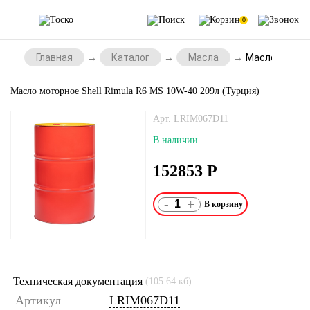
0
Главная
Каталог
Масла
Масло моторн
Масло моторное Shell Rimula R6 MS 10W-40 209л (Турция)
Арт. LRIM067D11
В наличии
152853
Р
-
+
Техническая документация
(105.64 кб)
Артикул
LRIM067D11