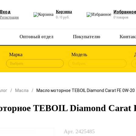
Вход
Корзина
Избранно
Регистрация
0 / 0 руб.
0
товаров
Оптовый отдел
Покупателю
Конта
Марка
Модель
Выбрать
Выбрать
алог
Масла
Масло моторное TEBOIL Diamond Carat FE 0W-20
оторное TEBOIL Diamond Carat 
Арт. 2425485