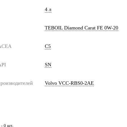
4 л
TEBOIL Diamond Carat FE 0W-20
 ACEA
C5
API
SN
роизводителей
Volvo VCC-RBS0-2AE
- 0 шт.