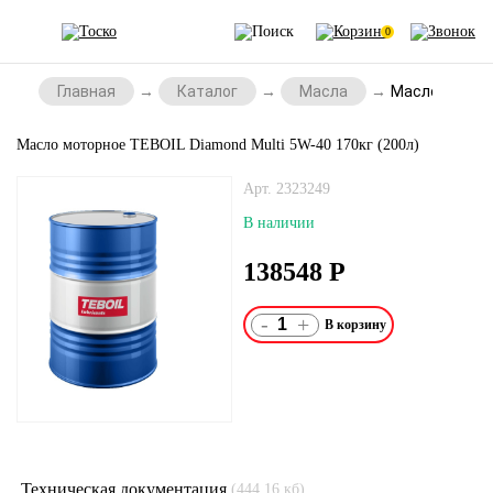
0
Главная
Каталог
Масла
Масло моторн
Масло моторное TEBOIL Diamond Multi 5W-40 170кг (200л)
Арт. 2323249
В наличии
138548
Р
-
+
Техническая документация
(444.16 кб)