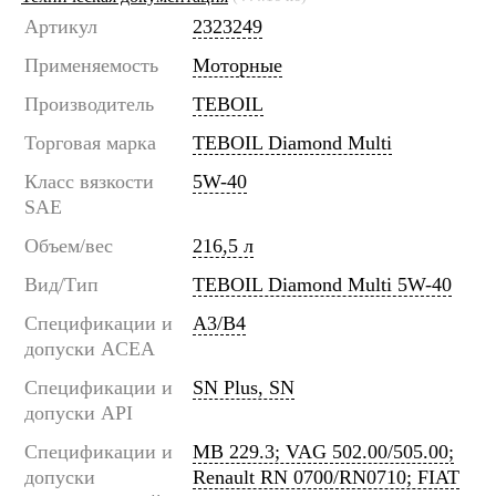
Артикул
2323249
Применяемость
Моторные
Производитель
TEBOIL
Торговая марка
TEBOIL Diamond Multi
Класс вязкости
5W-40
SAE
Объем/вес
216,5 л
Вид/Тип
TEBOIL Diamond Multi 5W-40
Спецификации и
A3/B4
допуски ACEA
Спецификации и
SN Plus, SN
допуски API
Спецификации и
MB 229.3; VAG 502.00/505.00;
допуски
Renault RN 0700/RN0710; FIAT