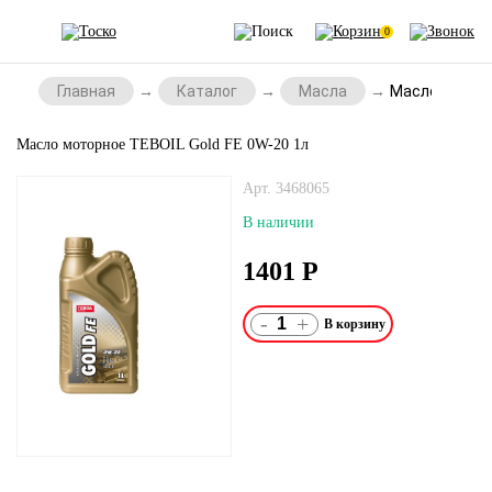
0
Главная
Каталог
Масла
Масло моторн
Масло моторное TEBOIL Gold FE 0W-20 1л
Арт. 3468065
В наличии
1401
Р
-
+