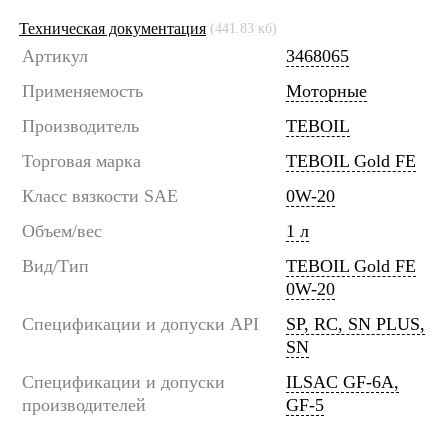
Техническая документация
(441.83 кб)
Артикул
3468065
Применяемость
Моторные
Производитель
TEBOIL
Торговая марка
TEBOIL Gold FE
Класс вязкости SAE
0W-20
Объем/вес
1 л
Вид/Тип
TEBOIL Gold FE
0W-20
Спецификации и допуски API
SP, RC, SN PLUS,
SN
Спецификации и допуски
ILSAC GF-6A,
производителей
GF-5