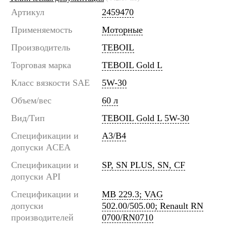
Артикул
2459470
Применяемость
Моторные
Производитель
TEBOIL
Торговая марка
TEBOIL Gold L
Класс вязкости SAE
5W-30
Объем/вес
60 л
Вид/Тип
TEBOIL Gold L 5W-30
Спецификации и
A3/B4
допуски ACEA
Спецификации и
SP, SN PLUS, SN, CF
допуски API
Спецификации и
MB 229.3; VAG
допуски
502.00/505.00; Renault RN
производителей
0700/RN0710