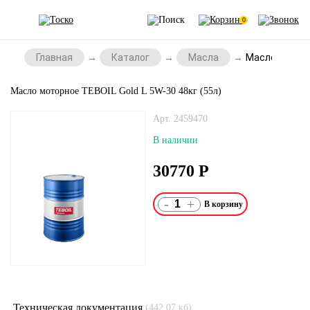
0
Главная
Каталог
Масла
Масло моторно
Масло моторное TEBOIL Gold L 5W-30 48кг (55л)
Арт. 2459470
В наличии
30770
Р
-
+
Техническая документация
(442.07 кб)