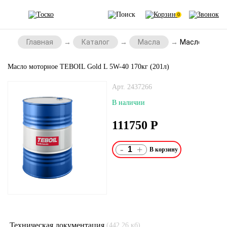
0
Главная
Каталог
Масла
Масло моторно
Масло моторное TEBOIL Gold L 5W-40 170кг (201л)
Арт. 2437266
В наличии
111750
Р
-
+
Техническая документация
(442.26 кб)