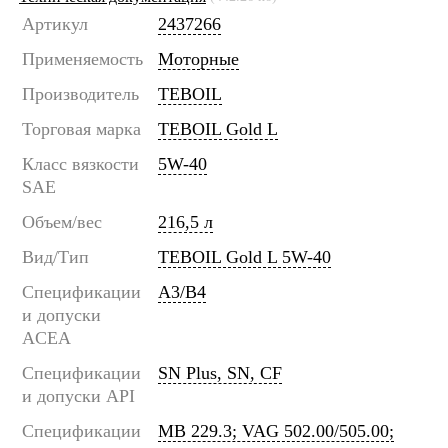
Артикул
2437266
Применяемость
Моторные
Производитель
TEBOIL
Торговая марка
TEBOIL Gold L
Класс вязкости
5W-40
SAE
Объем/вес
216,5 л
Вид/Тип
TEBOIL Gold L 5W-40
Спецификации
A3/B4
и допуски
ACEA
Спецификации
SN Plus, SN, CF
и допуски API
Спецификации
MB 229.3; VAG 502.00/505.00;