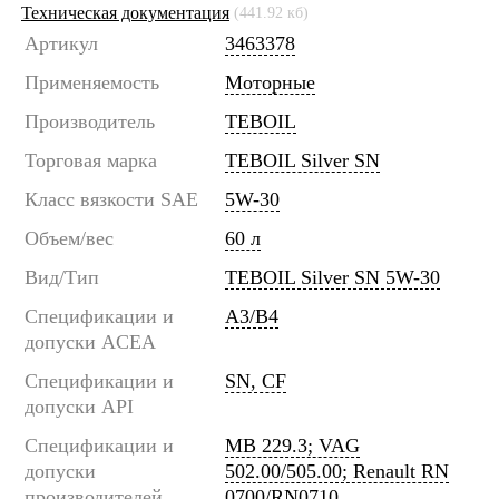
Техническая документация
(441.92 кб)
Артикул
3463378
Применяемость
Моторные
Производитель
TEBOIL
Торговая марка
TEBOIL Silver SN
Класс вязкости SAE
5W-30
Объем/вес
60 л
Вид/Тип
TEBOIL Silver SN 5W-30
Спецификации и
A3/B4
допуски ACEA
Спецификации и
SN, CF
допуски API
Спецификации и
MB 229.3; VAG
допуски
502.00/505.00; Renault RN
производителей
0700/RN0710