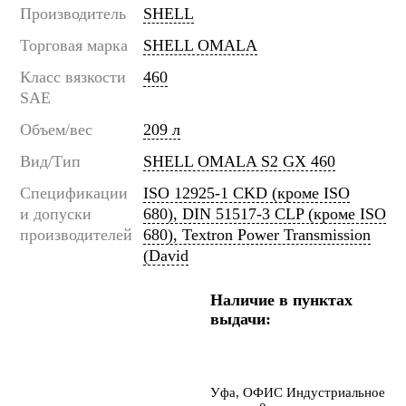
Производитель
SHELL
Торговая марка
SHELL OMALA
Класс вязкости
460
SAE
Объем/вес
209 л
Вид/Тип
SHELL OMALA S2 GX 460
Спецификации
ISO 12925-1 CKD (кроме ISO
и допуски
680), DIN 51517-3 CLP (кроме ISO
производителей
680), Textron Power Transmission
(David
Наличие в пунктах
выдачи:
Уфа, ОФИС Индустриальное