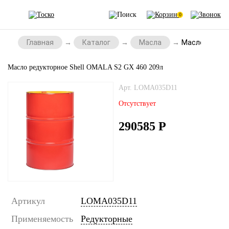
0
Главная
Каталог
Масла
Масло редукт
Масло редукторное Shell OMALA S2 GX 460 209л
Арт. LOMA035D11
Отсутствует
290585
Р
Артикул
LOMA035D11
Применяемость
Редукторные