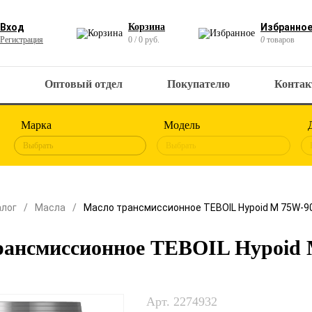
Вход
Корзина
Избранно
Регистрация
0 / 0 руб.
0
товаров
Оптовый отдел
Покупателю
Конта
Марка
Модель
Выбрать
Выбрать
алог
Масла
Масло трансмиссионное TEBOIL Hypoid M 75W-90
ансмиссионное TEBOIL Hypoid M
Арт. 2274932