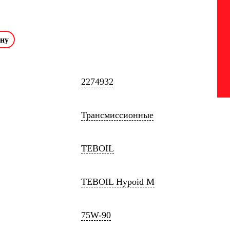
2274932
Трансмиссионные
TEBOIL
TEBOIL Hypoid M
75W-90