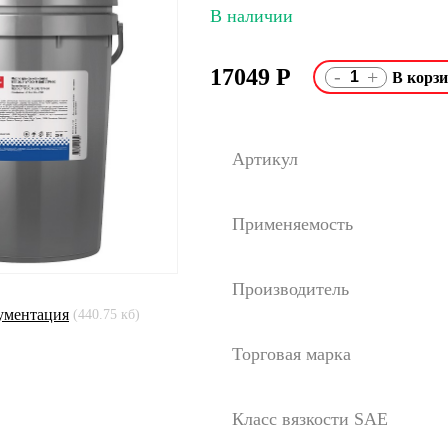
В наличии
17049
Р
-
+
Артикул
Применяемость
Производитель
ументация
(440.75 кб)
Торговая марка
Класс вязкости SAE