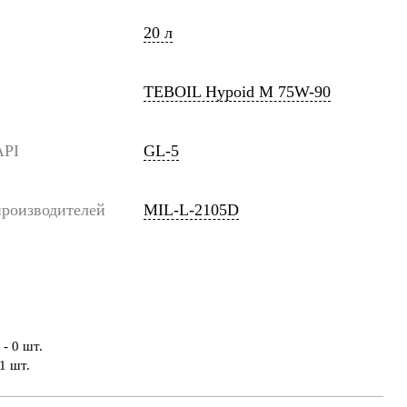
20 л
TEBOIL Hypoid M 75W-90
API
GL-5
роизводителей
MIL-L-2105D
- 0 шт.
1 шт.