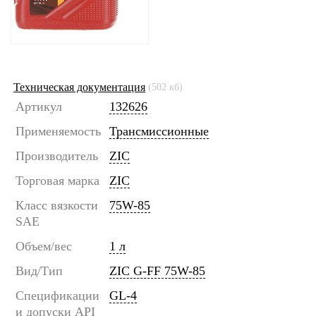
Техническая документация
(502 кб)
Артикул
132626
Применяемость
Трансмиссионные
Производитель
ZIC
Торговая марка
ZIC
Класс вязкости
75W-85
SAE
Объем/вес
1 л
Вид/Тип
ZIC G-FF 75W-85
Спецификации
GL-4
и допуски API