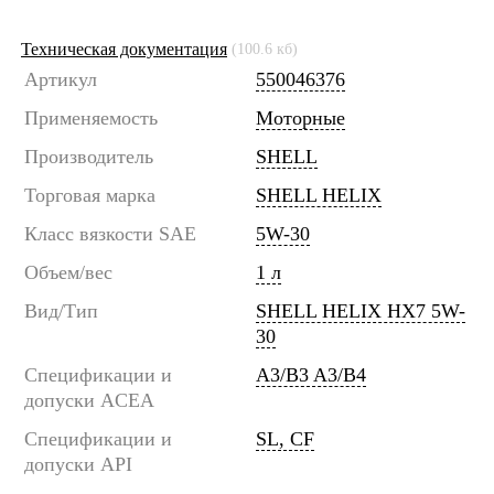
Техническая документация
(100.6 кб)
Артикул
550046376
Применяемость
Моторные
Производитель
SHELL
Торговая марка
SHELL HELIX
Класс вязкости SAE
5W-30
Объем/вес
1 л
Вид/Тип
SHELL HELIX HX7 5W-
30
Спецификации и
A3/B3 A3/B4
допуски ACEA
Спецификации и
SL, CF
допуски API