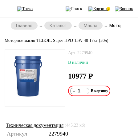
0
Главная
Каталог
Масла
Моторное мас
Моторное масло TEBOIL Super HPD 15W-40 17кг (20л)
Арт. 2279940
В наличии
10977
Р
-
+
Техническая документация
(445.23 кб)
Артикул
2279940