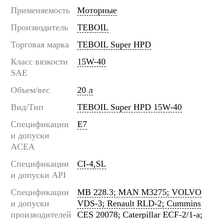
Применяемость
Моторные
Производитель
TEBOIL
Торговая марка
TEBOIL Super HPD
Класс вязкости
15W-40
SAE
Объем/вес
20 л
Вид/Тип
TEBOIL Super HPD 15W-40
Спецификации
E7
и допуски
ACEA
Спецификации
CI-4,SL
и допуски API
Спецификации
MB 228.3; MAN M3275; VOLVO
и допуски
VDS-3; Renault RLD-2; Cummins
производителей
CES 20078; Caterpillar ECF-2/1-a;