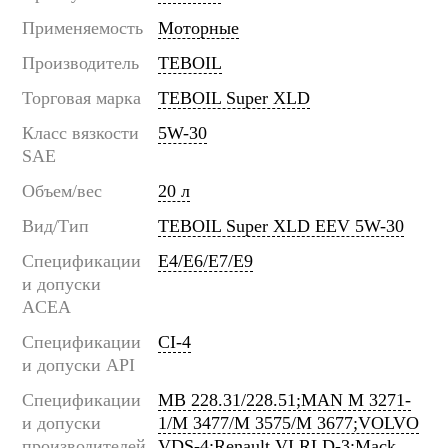
Применяемость
Моторные
Производитель
TEBOIL
Торговая марка
TEBOIL Super XLD
Класс вязкости
5W-30
SAE
Объем/вес
20 л
Вид/Тип
TEBOIL Super XLD EEV 5W-30
Спецификации
E4/E6/E7/E9
и допуски
ACEA
Спецификации
CI-4
и допуски API
Спецификации
MB 228.31/228.51;MAN M 3271-
и допуски
1/M 3477/M 3575/M 3677;VOLVO
производителей
VDS-4;Renault VI RLD-3;Mack