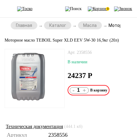
0
Главная
Каталог
Масла
Моторное масл
Моторное масло TEBOIL Super XLD EEV 5W-30 16,9кг (20л)
Арт. 2358556
В наличии
24237
Р
-
+
Техническая документация
(444.1 кб)
Артикул
2358556