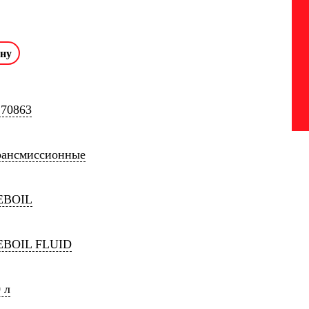
270863
рансмиссионные
EBOIL
EBOIL FLUID
 л