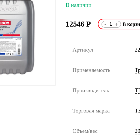
В наличии
12546
Р
-
+
Артикул
2
Применяемость
Т
Производитель
T
Торговая марка
T
Объем/вес
20