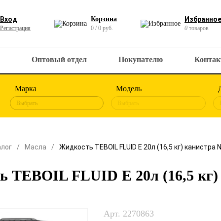
Вход
Корзина
Избранно
Регистрация
0 / 0 руб.
0
товаров
Оптовый отдел
Покупателю
Конта
Марка
Модель
Выбрать
Выбрать
алог
Масла
Жидкость TEBOIL FLUID E 20л (16,5 кг) канистра
ь TEBOIL FLUID E 20л (16,5 кг
Арт. 2270863