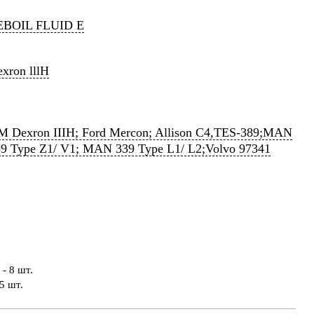
EBOIL FLUID E
xron lllH
M Dexron IIIH; Ford Mercon; Allison C4,TES-389;MAN
9 Type Z1/ V1; MAN 339 Type L1/ L2;Volvo 97341
- 8 шт.
5 шт.