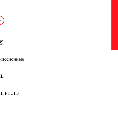
99
миссионные
IL
IL FLUID