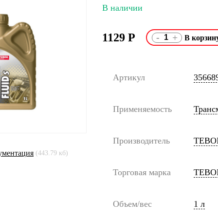
В наличии
1129
Р
-
+
Артикул
35668
Применяемость
Транс
Производитель
TEBO
ументация
(443.79 кб)
Торговая марка
TEBO
Объем/вес
1 л