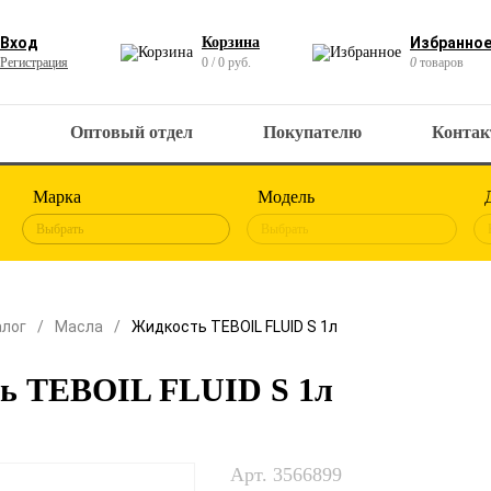
Вход
Корзина
Избранно
Регистрация
0 / 0 руб.
0
товаров
Оптовый отдел
Покупателю
Конта
Марка
Модель
Выбрать
Выбрать
алог
Масла
Жидкость TEBOIL FLUID S 1л
ь TEBOIL FLUID S 1л
Арт. 3566899