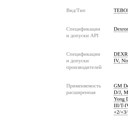
Вид/Тип
TEBOI
Спецификации
Dexron
и допуски API
Спецификации
DEXRO
и допуски
IV, Ni
производителей
Применяемость
GM De
расширенная
D/J, M
Yong D
III/T-
+2/+3