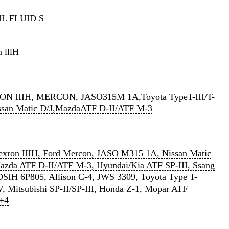
L FLUID S
 lllH
N IIIH, MERCON, JASO315M 1A,Toyota TypeT-III/T-
ssan Matic D/J,MazdaATF D-II/ATF M-3
xron IIIH, Ford Mercon, JASO M315 1A, Nissan Matic
azda ATF D-II/ATF M-3, Hyundai/Kia ATF SP-III, Ssang
SIH 6P805, Allison C-4, JWS 3309, Toyota Type T-
IV, Mitsubishi SP-II/SP-III, Honda Z-1, Mopar ATF
/+4