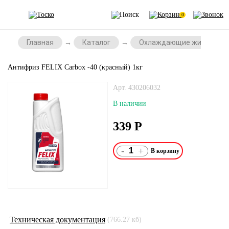
0
Главная
Каталог
Охлаждающие жидкости
Антифриз FELIX Carbox -40 (красный) 1кг
Арт. 430206032
В наличии
339
Р
-
+
Техническая документация
(766.27 кб)