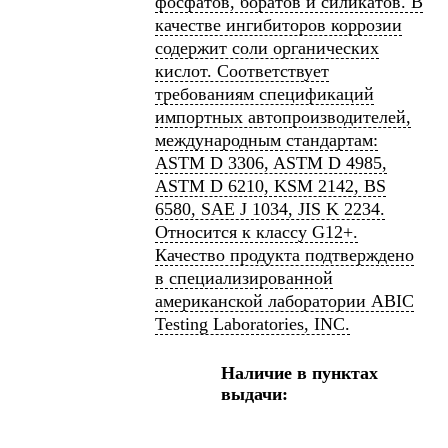
фосфатов, боратов и силикатов. В
качестве ингибиторов коррозии
содержит соли органических
кислот. Соответствует
требованиям спецификаций
импортных автопроизводителей,
международным стандартам:
ASTM D 3306, ASTM D 4985,
ASTM D 6210, KSM 2142, BS
6580, SAE J 1034, JIS K 2234.
Относится к классу G12+.
Качество продукта подтверждено
в специализированной
американской лаборатории ABIC
Testing Laboratories, INC.
Наличие в пунктах
выдачи: