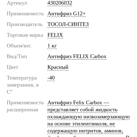
Артикул
430206032
Применяемость
Антифриз G12+
Производитель
ТОСОЛ-СИНТЕЗ
Торговая марка
FELIX
Объем/вес
1 кг
Вид/Тип
Антифриз FELIX Carbox
Цвет
Красный
Температура
-40
замерзания, в
C°
Применяемость
Антифриз Felix Carbox —
расширенная
представляет собой жидкость
охлаждающую низкозамерзающую
на основе этиленгликоля, не
содержащую нитритов, аминов,