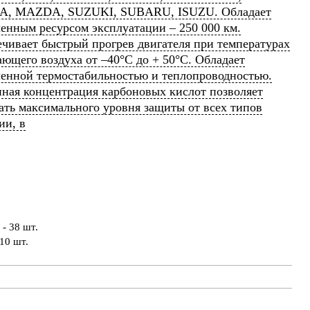
, MAZDA, SUZUKI, SUBARU, ISUZU. Обладает
енным ресурсом эксплуатации – 250 000 км.
чивает быстрый прогрев двигателя при температурах
ющего воздуха от –40°С до + 50°С. Обладает
енной термостабильностью и теплопроводностью.
ная концентрация карбоновых кислот позволяет
ать максимального уровня защиты от всех типов
ии, в
- 38 шт.
10 шт.