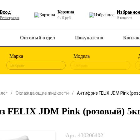
Вход
Корзина
Избранно
Регистрация
0 / 0 руб.
0
товаров
Оптовый отдел
Покупателю
Конта
Марка
Модель
Выбрать
Выбрать
алог
Охлаждающие жидкости
Антифриз FELIX JDM Pink (роз
з FELIX JDM Pink (розовый) 5к
Арт. 430206402