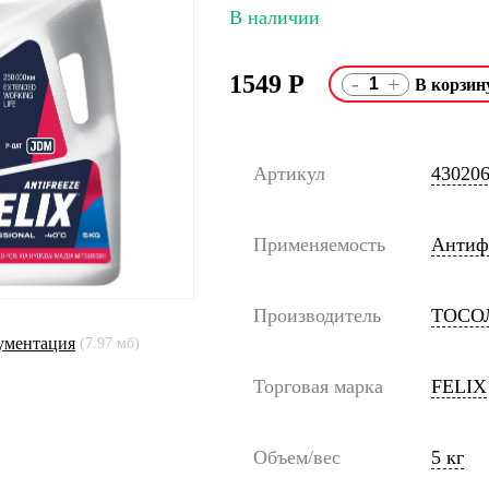
В наличии
1549
Р
-
+
Артикул
43020
Применяемость
Антиф
Производитель
ТОСО
ументация
(7.97 мб)
Торговая марка
FELIX
Объем/вес
5 кг