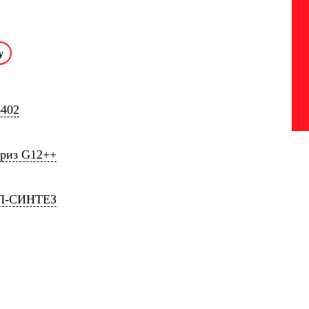
6402
риз G12++
Л-СИНТЕЗ