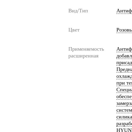
Вид/Тип
Антиф
Цвет
Розов
Применяемость
Антиф
расширенная
добавл
присад
Предна
охлажд
при те
Специ
обеспе
замерз
систем
силика
разраб
HYUND