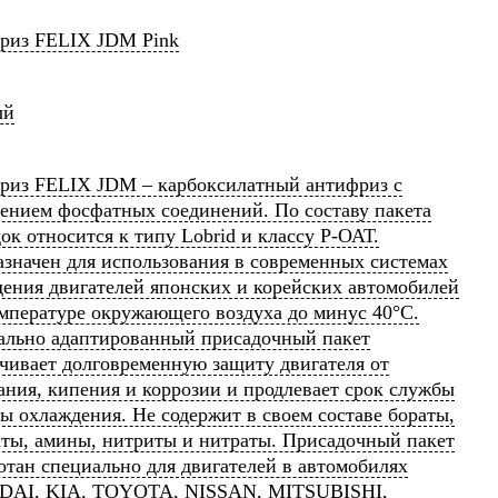
риз FELIX JDM Pink
ый
риз FELIX JDM – карбоксилатный антифриз с
ением фосфатных соединений. По составу пакета
ок относится к типу Lobrid и классу Р-ОАТ.
значен для использования в современных системах
ения двигателей японских и корейских автомобилей
мпературе окружающего воздуха до минус 40°C.
ально адаптированный присадочный пакет
чивает долговременную защиту двигателя от
ания, кипения и коррозии и продлевает срок службы
ы охлаждения. Не содержит в своем составе бораты,
ты, амины, нитриты и нитраты. Присадочный пакет
отан специально для двигателей в автомобилях
AI, KIA, TOYOTA, NISSAN, MITSUBISHI,