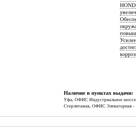
HONDA
увелич
Обеспе
окружа
повыш
Усилен
достиг
корроз
Наличие в пунктах выдачи:
Уфа, ОФИС Индустриальное шоссе 
Стерлитамак, ОФИС Элеваторная - 