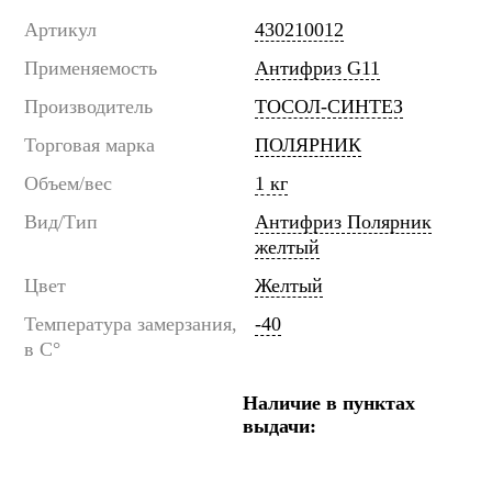
Артикул
430210012
Применяемость
Антифриз G11
Производитель
ТОСОЛ-СИНТЕЗ
Торговая марка
ПОЛЯРНИК
Объем/вес
1 кг
Вид/Тип
Антифриз Полярник
желтый
Цвет
Желтый
Температура замерзания,
-40
в C°
Наличие в пунктах
выдачи: