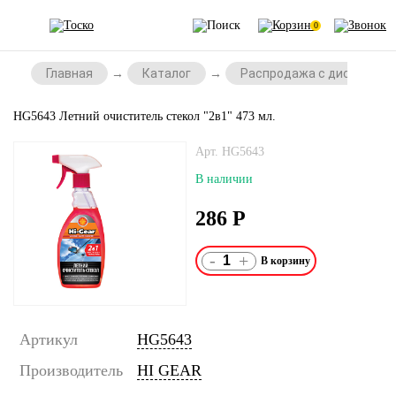
0
Главная
Каталог
Распродажа с дисконтом
HG5643 Летний очиститель стекол "2в1" 473 мл.
Арт. HG5643
В наличии
286
Р
-
+
Артикул
HG5643
Производитель
HI GEAR