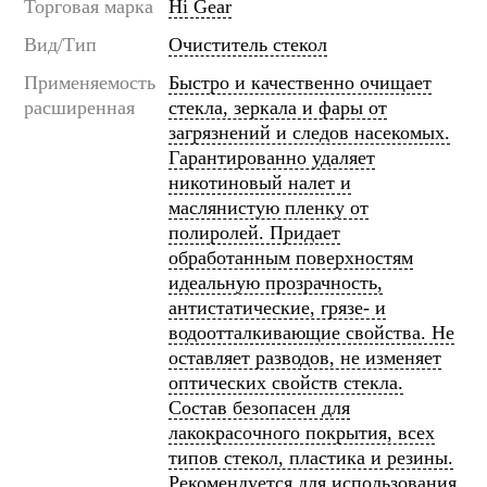
Торговая марка
Hi Gear
Вид/Тип
Очиститель стекол
Применяемость
Быстро и качественно очищает
расширенная
стекла, зеркала и фары от
загрязнений и следов насекомых.
Гарантированно удаляет
никотиновый налет и
маслянистую пленку от
полиролей. Придает
обработанным поверхностям
идеальную прозрачность,
антистатические, грязе- и
водоотталкивающие свойства. Не
оставляет разводов, не изменяет
оптических свойств стекла.
Состав безопасен для
лакокрасочного покрытия, всех
типов стекол, пластика и резины.
Рекомендуется для использования