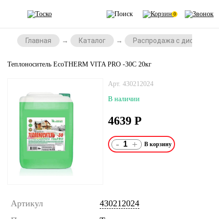
0
Главная
Каталог
Распродажа с дисконтом
Теплоноситель EcoTHERM VITA PRO -30С 20кг
Арт. 430212024
В наличии
4639
Р
-
+
Артикул
430212024