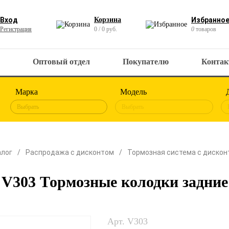
Вход
Корзина
Избранно
Регистрация
0 / 0 руб.
0
товаров
Оптовый отдел
Покупателю
Конта
Марка
Модель
Выбрать
Выбрать
алог
Распродажа с дисконтом
Тормозная система с диско
 V303 Тормозные колодки задние
Арт. V303