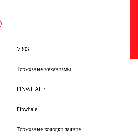
V303
Тормозные механизмы
FINWHALE
Finwhale
Тормозные колодки задние