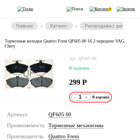
0
Главная
Каталог
Распродажа с дисконтом
Тормозные колодки Qaattro Freni QF605 00 16.2 передние VAG,
Chery
Арт. QF605 00
В наличии
299
Р
-
+
Артикул
QF605 00
Применяемость
Тормозные механизмы
Производитель
Quattro Freni