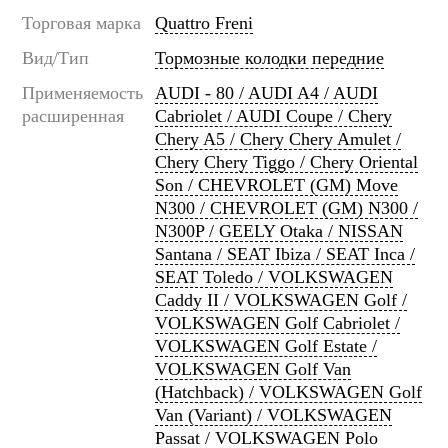
Торговая марка
Quattro Freni
Вид/Тип
Тормозные колодки передние
Применяемость
AUDI - 80 / AUDI A4 / AUDI
расширенная
Cabriolet / AUDI Coupe / Chery
Chery A5 / Chery Chery Amulet /
Chery Chery Tiggo / Chery Oriental
Son / CHEVROLET (GM) Move
N300 / CHEVROLET (GM) N300 /
N300P / GEELY Otaka / NISSAN
Santana / SEAT Ibiza / SEAT Inca /
SEAT Toledo / VOLKSWAGEN
Caddy II / VOLKSWAGEN Golf /
VOLKSWAGEN Golf Cabriolet /
VOLKSWAGEN Golf Estate /
VOLKSWAGEN Golf Van
(Hatchback) / VOLKSWAGEN Golf
Van (Variant) / VOLKSWAGEN
Passat / VOLKSWAGEN Polo