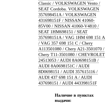
Classic / VOLKSWAGEN Vento /
SEAT Cordoba. VOLKSWAGEN
357698451A / VOLKSWAGEN
431698151F / NISSAN 41060-
85V00 / NISSAN 41060-V4810 /
SEAT 1HM698151 / SEAT
357698151A / VAG 1HM 698 151 A
/ VAG 357 698 151 C / Chery
A113501080 / Chery A21-3501070 /
Chery T11-3501080 / CHEVROLET
24513053 / AUDI 8A0698151B /
AUDI 8A0698151C / AUDI
8D0698151 / AUDI 357615116 /
AUDI 437 698 151 A / AUDI
437698151 / AUDI 443398151F
Наличие в пунктах
выдачи: