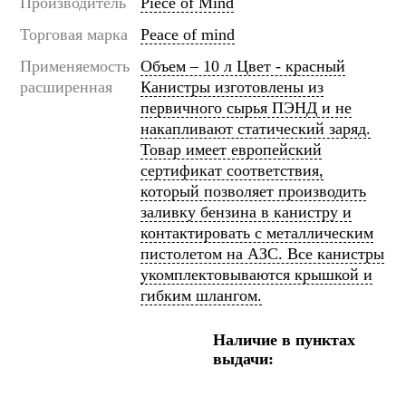
Производитель
Piece of Mind
Торговая марка
Peace of mind
Применяемость
Объем – 10 л Цвет - красный
расширенная
Канистры изготовлены из
первичного сырья ПЭНД и не
накапливают статический заряд.
Товар имеет европейский
сертификат соответствия,
который позволяет производить
заливку бензина в канистру и
контактировать с металлическим
пистолетом на АЗС. Все канистры
укомплектовываются крышкой и
гибким шлангом.
Наличие в пунктах
выдачи: