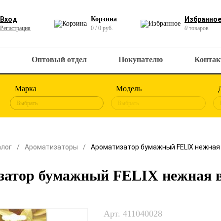
Вход
Корзина
Избранно
Регистрация
0 / 0 руб.
0
товаров
Оптовый отдел
Покупателю
Конта
Марка
Модель
Выбрать
Выбрать
алог
Ароматизаторы
Ароматизатор бумажный FELIX нежная
затор бумажный FELIX нежная 
Арт. 411040028