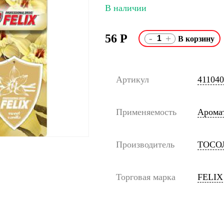
В наличии
56
Р
-
+
Артикул
41104
Применяемость
Арома
Производитель
ТОСО
Торговая марка
FELIX