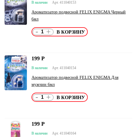
В наличии
Арт. 411040153
Ароматизатор подвесной FELIX ENIGMA Черный
6мл
-
+
199
Р
В наличии
Арт. 411040154
Ароматизатор подвесной FELIX ENIGMA Для
мужчин 6мл
-
+
199
Р
В наличии
Арт. 411040164