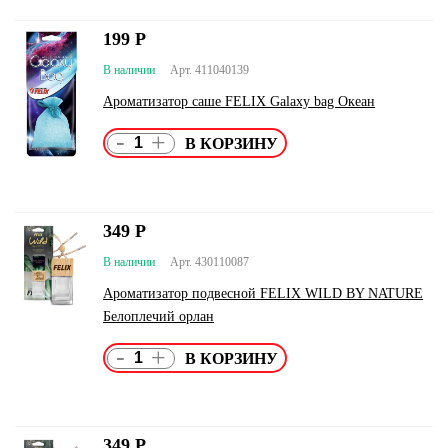
199
Р
В наличии
Арт. 411040139
Ароматизатор саше FELIX Galaxy bag Океан
-
+
349
Р
В наличии
Арт. 430110087
Ароматизатор подвесной FELIX WILD BY NATURE
Белоплечий орлан
-
+
349
Р