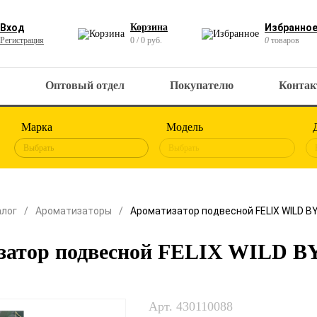
Вход
Корзина
Избранно
Регистрация
0 / 0 руб.
0
товаров
Оптовый отдел
Покупателю
Конта
Марка
Модель
Выбрать
Выбрать
алог
Ароматизаторы
Ароматизатор подвесной FELIX WILD B
затор подвесной FELIX WILD B
Арт. 430110088