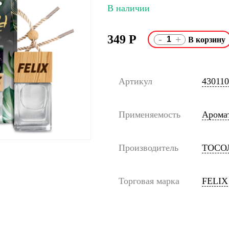
В наличии
349
Р
-
+
Артикул
43011
Применяемость
Арома
Производитель
ТОСО
Торговая марка
FELIX