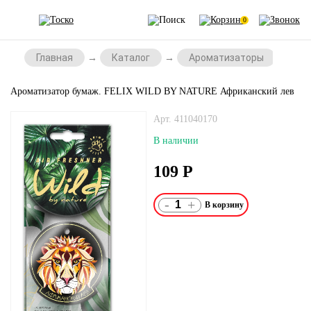
0
Главная
Каталог
Ароматизаторы
А
Ароматизатор бумаж. FELIX WILD BY NATURE Африканский лев
Арт. 411040170
В наличии
109
Р
-
+